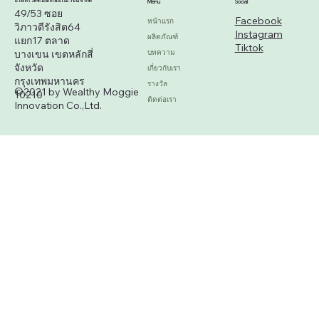
จากน้องหมา 🐶
บริษัท เวลตี้ ม็อกกี้ อินโนเวชั่น จำกัด
Menu
Social
49/53 ซอย
Facebook
หน้าแรก
วิภาวดีรังสิต64
Instagram
ผลิตภัณฑ์
แยก17 ตลาด
Tiktok
บางเขน เขตหลักสี่
บทความ
จังหวัด
เกี่ยวกับเรา
กรุงเทพมหานคร
รางวัล
©2021 by Wealthy Moggie
10210
ติดต่อเรา
Innovation Co.,Ltd.