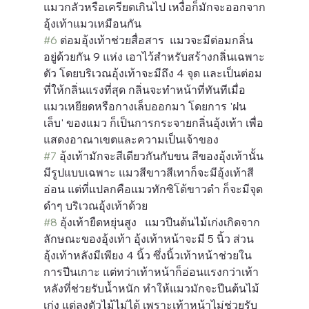
แมวกลัวหรือเครียดเกินไป เหงื่อก็มักจะออกจาก
อุ้งเท้าแมวเหมือนกัน
#6
 ต่อมอุ้งเท้าช่วยสื่อสาร
  แมวจะมีต่อมกลิ่น
อยู่ด้วยกัน 9 แห่ง เอาไว้สำหรับสร้างกลิ่นเฉพาะ
ตัว โดยบริเวณอุ้งเท้าจะมีถึง 4 จุด และเป็นต่อม
ที่ให้กลิ่นแรงที่สุด กลิ่นจะทำหน้าที่ทันทีเมื่อ
แมวเหยียดหรือกางเล็บออกมา โดยการ 'ฝน
เล็บ' ของแมว ก็เป็นการกระจายกลิ่นอุ้งเท้า เพื่อ
แสดงอาณาเขตและความเป็นเจ้าของ
#7
 อุ้งเท้ามักจะสีเดียวกันกับขน
 สีของอุ้งเท้านั้น
มีรูปแบบเฉพาะ แมวสีขาวสีเทาก็จะมีอุ้งเท้าสี
อ่อน แต่ที่แปลกคือแมวทักซิโด้ขาวดำ ก็จะมีจุด
ดำๆ บริเวณอุ้งเท้าด้วย
#8
 อุ้งเท้ายืดหยุ่นสูง
   แมวปีนต้นไม้เก่งเกิดจาก
ลักษณะของอุ้งเท้า อุ้งเท้าหน้าจะมี 5 นิ้ว ส่วน
อุ้งเท้าหลังมีเพียง 4 นิ้ว ซึ่งนิ้วเท้าหน้าช่วยใน
การปีนเกาะ แต่ทว่าเท้าหน้าก็อ่อนแรงกว่าเท้า
หลังที่ช่วยรับน้ำหนัก ทำให้แมวมักจะปีนต้นไม้
เก่ง แต่ลงตัวไม้ไม่ได้ เพราะเท้าหน้าไม่ช่วยรับ