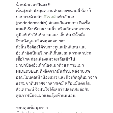
น้ำหนักเวลาปีนลง !!!
เห็นอุ้งเท้ามังคุดความลับเยอะขนาดนี้ น้องก็
บอบบางด้วยน้า 
#โรคฝ
่าเท้าอักเสบ 
(pododermatitis) มักจะเกิดจากการติดเชื้อ
แบคทีเรียบริเวณง่ามนิ้ว หรือเกิดจากอาการ
ภูมิแพ้ ทำให้เท้าบวมแดง เจ็บคัน มีน้ำคั่ง 
ผิวหนังนูน หรือหลุดลอก ฯลฯ
ดังนั้น จึงต้องได้รับการดูแลเป็นพิเศษ และ
อุ้งเท้ายังเป็นบริเวณที่เก็บสะสมความสกปรก 
เชื้อโรค ก่อนน้องแมวจะเลียเข้าไป
มาปกป้องอุ้งเท้าน้องแมวด้วย ทรายแมว 
HIDE&SEEK ที่ผลิตจากมันสำปะหลัง 100% 
อ่อนโยนต่อเท้าน้องแมว และด้วยวัตถุดิบมาจาก
ธรรมชาติปราศจากสารเคมี หรือแม้แต่กลิ่น
สังเคราะห์ จึงมั่นใจได้เลยว่าปลอดภัยต่อกับ
สุขภาพน้องแมวและอุ้งเท้าแน่นอน
ขอบคุณข้อมูลจาก