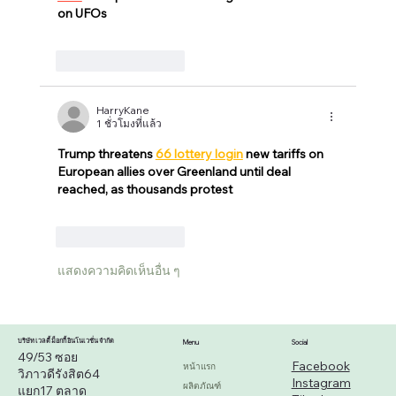
on UFOs
ถูกใจ
ตอบกลับ
HarryKane
1 ชั่วโมงที่แล้ว
Trump threatens 
66 lottery login
 new tariffs on 
European allies over Greenland until deal 
reached, as thousands protest
ถูกใจ
ตอบกลับ
แสดงความคิดเห็นอื่น ๆ
บริษัท เวลตี้ ม็อกกี้ อินโนเวชั่น จำกัด
Menu
Social
49/53 ซอย
Facebook
หน้าแรก
วิภาวดีรังสิต64
Instagram
ผลิตภัณฑ์
แยก17 ตลาด