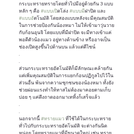
กระบะทรายทรายโดยทั่วไปมีอยู่ด้วยกัน 3 แบบ
หลัก ๆ คือ 
#แบบเป
ิดโล่ง 
#แบบม
ีฝาปิด และ 
#แบบอ
ัตโนมัติ โดยสองแบบหลังจะมีคุณสมบัติ
ในการช่วยป้องกันน้องหมา ไม่ให้เข้ามาวุ่นวาย
กับก้อนอุนจิ โดยแบบที่มีฝาปิด จะมีทางเข้าแค่
พอดีตัวน้องแมว อยู่ทางด้านข้าง หรืออาจเป็น
ช่องเปิดสูงขึ้นไปด้านบน แล้วแต่ดีไซน์
.
.
ส่วนกระบะทรายอัตโนมัติก็มีลักษณะคล้ายกัน 
แต่เพิ่มคุณสมบัติในการแยกก้อนปฏิกูลไปไว้ใน
ส่วนอื่น พ้นจากความซุกซนของน้องหมา ทั้งยัง
ช่วยผ่อนแรงทำให้ทาสไม่ต้องมาคอยตามเก็บ
บ่อย ๆ แค่ดึงถาดออกมาเททิ้งก็เสร็จแล้ว
.
.
นอกจากนี้ 
#ทรายแมว
 ที่ใช้ได้ในกระบะทราย
ทั่วไปกับกระบะทรายอัตโนมัติ จะต่างกันนิด
หน่อย โดยทรายแมวที่มีขนาดใหญ่ เช่น ทราย