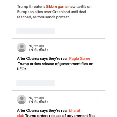
Trump threatens 
Sikkim game
 new tariffs on 
European allies over Greenland until deal 
reached, as thousands protest..
ถูกใจ
ตอบกลับ
HarryKane
1 ชั่วโมงที่แล้ว
After Obama says they're real, 
Paglu Game 
 Trump orders release of government files on 
UFOs
ถูกใจ
ตอบกลับ
HarryKane
1 ชั่วโมงที่แล้ว
After Obama says they're real, 
bharat 
club
 Trump orders release of government files 